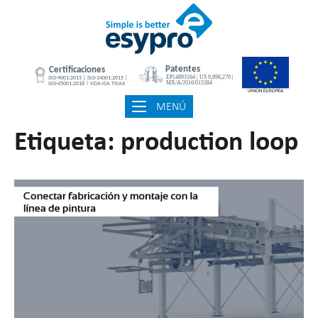
Ir
Inicio
al
contenido
MENÚ
MENÚ
Etiqueta:
production loop